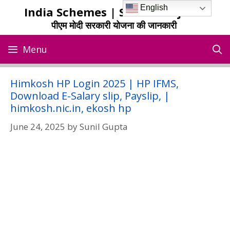
Skip
English
India Schemes | Sarkari Yojana
to
पीएम मोदी सरकारी योजना की जानकारी
content
Menu
Himkosh HP Login 2025 | HP IFMS,
Download E-Salary slip, Payslip, |
himkosh.nic.in, ekosh hp
June 24, 2025
by
Sunil Gupta