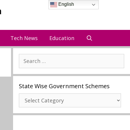
English
a
Tech News
Education
Search
for:
State Wise Government Schemes
State
Wise
Government
Schemes