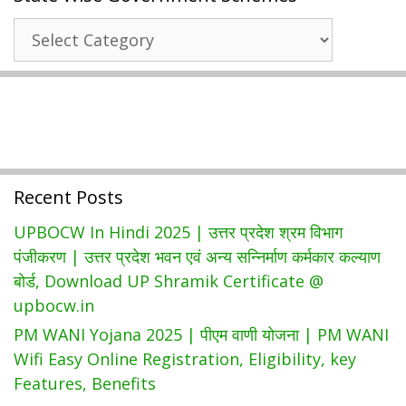
ऑनलाइन
State
आवेदन
Wise
|
Government
बिहार
Schemes
राज्य
बीज
निगम
|
Recent Posts
Download
BRBN
UPBOCW In Hindi 2025 | उत्तर प्रदेश श्रम विभाग
App
पंजीकरण | उत्तर प्रदेश भवन एवं अन्य सन्निर्माण कर्मकार कल्याण
&
बोर्ड, Download UP Shramik Certificate @
Status
upbocw.in
Check
PM WANI Yojana 2025 | पीएम वाणी योजना | PM WANI
Brbn.bihar.gov.in
Wifi Easy Online Registration, Eligibility, key
Features, Benefits