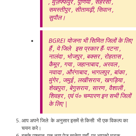
, मुज़फ्फपुर , पूर्णिया , सहरसा ,
समस्तीपुर , सीतामढ़ी, सिवान ,
सुपौल।
BGREI योजना भी सिमित जिलों के लिए
हैं , ये जिले इस प्रकार हैं- पटना ,
नालंदा , भोजपुर , बक्सर , रोहतास ,
कैमूर , गया , जहानाबाद , अरवल ,
नवादा , औरंगाबाद , भागलपुर , बांका ,
मुंगेर , जमुई , लखीसराय , खगड़िया ,
शेखपुरा , बेगुसराय , सारण , वैशाली ,
शिवहर , एवं पं० चम्पारण इन सभी जिलों
के लिए |
आप अपने जिले के अनुसार इसमें से किसी भी एक विकल्प का
चयन करे।
इसके पश्चात एक नया पेज खुलेगा यहाँ पर आपको घटक,