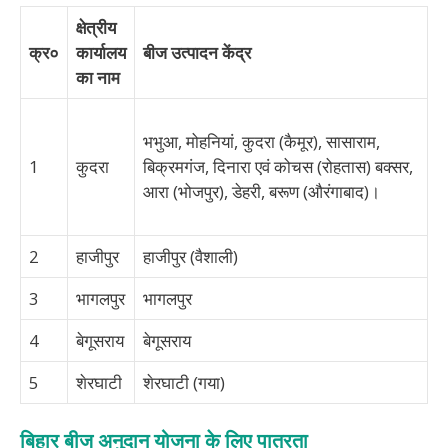
क्षेत्रीय
क्र०
कार्यालय
बीज उत्पादन केंद्र
का नाम
भभुआ, मोहनियां, कुदरा (कैमूर), सासाराम,
1
कुदरा
बिक्रमगंज, दिनारा एवं कोचस (रोहतास) बक्सर,
आरा (भोजपुर), डेहरी, बरूण (औरंगाबाद)।
2
हाजीपुर
हाजीपुर (वैशाली)
3
भागलपुर
भागलपुर
4
बेगूसराय
बेगूसराय
5
शेरघाटी
शेरघाटी (गया)
बिहार बीज अनुदान योजना के लिए पात्रता