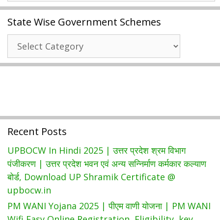
List
State Wise Government Schemes
|
प्रधानमंत्री
State
आवास
Wise
योजना
Government
2022
Schemes
की
नई
लिस्ट
कैसे
Recent Posts
देखें
?
UPBOCW In Hindi 2025 | उत्तर प्रदेश श्रम विभाग
|
पंजीकरण | उत्तर प्रदेश भवन एवं अन्य सन्निर्माण कर्मकार कल्याण
PMAY
बोर्ड, Download UP Shramik Certificate @
Gramin
upbocw.in
Pmayg.nic.in
PM WANI Yojana 2025 | पीएम वाणी योजना | PM WANI
Wifi Easy Online Registration, Eligibility, key