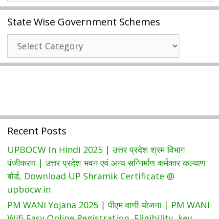
List
State Wise Government Schemes
|
प्रधानमंत्री
State
आवास
Wise
योजना
Government
2022
Schemes
की
नई
लिस्ट
कैसे
Recent Posts
देखें
?
UPBOCW In Hindi 2025 | उत्तर प्रदेश श्रम विभाग
|
पंजीकरण | उत्तर प्रदेश भवन एवं अन्य सन्निर्माण कर्मकार कल्याण
PMAY
बोर्ड, Download UP Shramik Certificate @
Gramin
upbocw.in
Pmayg.nic.in
PM WANI Yojana 2025 | पीएम वाणी योजना | PM WANI
Wifi Easy Online Registration, Eligibility, key