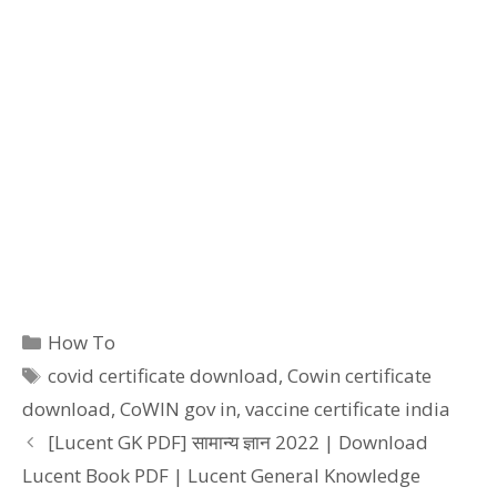
Categories
How To
Tags
covid certificate download
,
Cowin certificate
download
,
CoWIN gov in
,
vaccine certificate india
[Lucent GK PDF] सामान्य ज्ञान 2022 | Download
Lucent Book PDF | Lucent General Knowledge